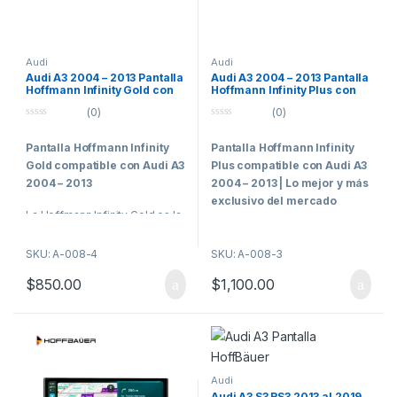
Audi
Audi
Audi A3 2004 – 2013 Pantalla
Audi A3 2004 – 2013 Pantalla
Hoffmann Infinity Gold con
Hoffmann Infinity Plus con
Apple CarPlay y Android
Apple CarPlay y Android
(0)
(0)
Auto
Auto
0
0
o
o
Pantalla Hoffmann Infinity
Pantalla Hoffmann Infinity
u
u
t
t
Gold compatible con Audi A3
Plus compatible con Audi A3
o
o
f
f
2004 – 2013
2004 – 2013 | Lo mejor y más
5
5
exclusivo del mercado
La Hoffmann Infinity Gold es la
elección perfecta para quienes
La Hoffmann Infinity Plus es la
buscan tecnología avanzada
versión tope de línea, pensada
SKU: A-008-4
SKU: A-008-3
en su vehículo. Con un
para quienes buscan la máxima
$
850.00
$
1,100.00
equilibrio ideal
tecnología en su vehículo.
entre
calidad
y
prestaciones
,
Ofrece Apple CarPlay y
esta pantalla se posiciona
Android Auto inalámbricos,
como una de las mejores del
además de acceso a la
mercado. Equipada con
Apple
PlayStore para instalar
CarPlay
y
Android Auto
,
aplicaciones como YouTube,
Audi
permite una integración total
Netflix y Disney+.
Audi A3 S3 RS3 2013 al 2019