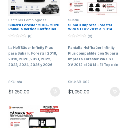
Pantallas Homologadas
Subaru
Vehículos Comerciales
,
Subaru
Subaru Forester 2018 – 2026
Subaru Impreza Forester
Pantalla Vertical HoffBauer
WRX STI XV 2012 al 2014
Infinity Plus CarPlay Android
Pantalla Hoffbaüer Infinity
(0)
(0)
Auto Camara 360 Harman
Plus CarPlay & Android Auto
Kardon
0
0
o
o
La
HoffBäuer Infinity Plus
Pantalla Hoffbaüer Infinity
u
u
t
t
para Subaru Forester 2018,
Plus compatible con Subaru
o
o
f
f
2019, 2020, 2021, 2022,
Impreza Forester WRX STI
5
5
2023, 2024, 2025 y 2026
XV 2012 al 2014 – El Tope de
representa el nivel más alto de
Gama para los Clientes Más
integración, tecnología y
Exigentes
SKU: n/a
SKU: SB-002
rendimiento desarrollado por
Hoffbaüer Infinity
HoffBäuer para vehículos
$
1,250.00
$
1,050.00
Plus
representa el máximo
Subaru.
nivel de tecnología, integración
Diseñada específicamente
y rendimiento disponible
para vehículos con alto nivel
actualmente dentro de la línea
de electrónica de fábrica, esta
Hoffmann.
pantalla mantiene la estética
Diseñada específicamente
original del tablero mientras