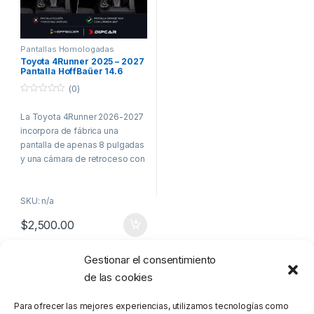
Pantallas Homologadas
Vehículos Comerciales
,
Toyota
Toyota 4Runner 2025 – 2027
Pantalla HoffBaüer 14.6
Pulgadas Android Auto &
(0)
Apple CarPlay
0
o
La Toyota 4Runner 2026-2027
u
t
incorpora de fábrica una
o
f
pantalla de apenas 8 pulgadas
5
y una cámara de retroceso con
calidad limitada, suficientes
para un uso básico, pero lejos
SKU: n/a
de la experiencia tecnológica
que un vehículo de esta
$
2,500.00
categoría merece.
Con la nueva
Pantalla
Gestionar el consentimiento
Mostrando el único resultado
HoffBäuer de 14.6 pulgadas
,
de las cookies
transformarás completamente
el interior de tu 4Runner,
Para ofrecer las mejores experiencias, utilizamos tecnologías como
disfrutando de una interfaz