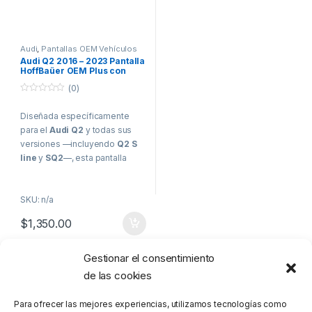
Audi
,
Pantallas OEM Vehículos
de Alta Gama
Audi Q2 2016 – 2023 Pantalla
HoffBaüer OEM Plus con
Apple CarPlay y Android
(0)
Auto Hoffmann & Baüer
0
o
Diseñada específicamente
u
t
para el
Audi Q2
y todas sus
o
f
versiones —incluyendo
Q2 S
5
line
y
SQ2
—, esta pantalla
HoffBaüer OEM Plus de 8.8”
en formato flotante eleva
SKU: n/a
completamente la experiencia
multimedia sin alterar el diseño
$
1,350.00
original del vehículo.
Su estética se integra
Gestionar el consentimiento
Mostrando el único resultado
perfectamente con el tablero,
de las cookies
manteniendo la calidad de
sonido de fábrica y ofreciendo
Para ofrecer las mejores experiencias, utilizamos tecnologías como
una interfaz moderna, fluida y