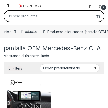
Skip to navigation
Skip to content
0
Buscar por:
Inicio
Productos
Productos etiquetados “pantalla OEM
pantalla OEM Mercedes-Benz CLA
Mostrando el único resultado
Filters