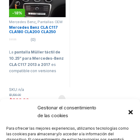
-
18%
Mercedes Benz
,
Pantallas OEM
Vehículos de Alta Gama
Mercedes Benz CLA C117
CLA180 CLA200 CLA250
CLA45 Pantalla Müller Apple
(0)
CarPlay Android
0
o
La
pantalla Müller táctil de
u
t
10.25” para Mercedes-Benz
o
f
CLA C117 2013 a 2017
es
5
compatible con versiones
como
CLA 180, CLA 200, CLA
250 y CLA 45 AMG
. Encaja en
SKU: n/a
el
espacio original del
$
1,100.00
vehículo
, mantiene el
menú
$
900.00
de fábrica
y es compatible
Gestionar el consentimiento
con
sensores de
aparcamiento
y
cámara de
de las cookies
Mostrando el único resultado
reversa original
. Cuenta con
sistema operativo propio
Para ofrecer las mejores experiencias, utilizamos tecnologías como
basado en Linux
y
licencia
las cookies para almacenar y/o acceder a la información del
dispositivo. El consentimiento de estas tecnologías nos permitirá
oficial para Apple CarPlay y