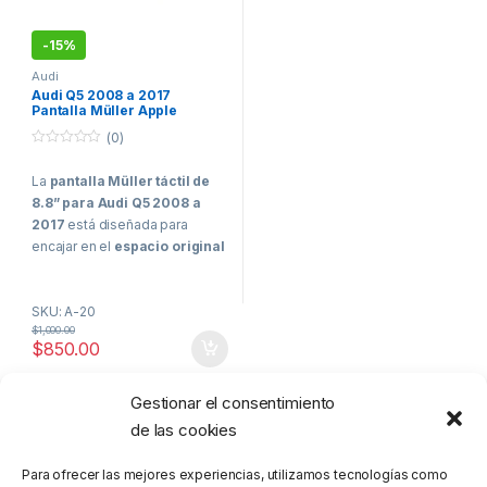
-
15%
Audi
Audi Q5 2008 a 2017
Pantalla Müller Apple
CarPlay y Android Auto
(0)
0
o
La
pantalla Müller táctil de
u
t
8.8” para Audi Q5 2008 a
o
f
2017
está diseñada para
5
encajar en el
espacio original
del vehículo
, manteniendo el
menú de fábrica
y las
SKU: A-20
configuraciones originales
$
1,000.00
como
presión de llantas,
$
850.00
nivel de aceite y
mantenimientos
. Cuenta con
sistema operativo propio
Gestionar el consentimiento
Mostrando el único resultado
basado en Linux
y
licencia
de las cookies
oficial para Apple CarPlay y
Android Auto
, ofreciendo una
Para ofrecer las mejores experiencias, utilizamos tecnologías como
integración moderna, estable y