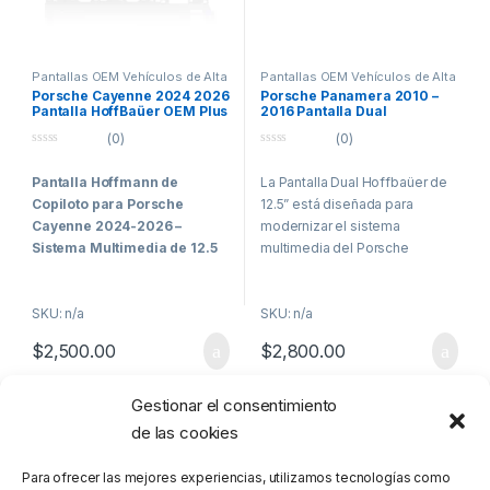
Pantallas OEM Vehículos de Alta
Pantallas OEM Vehículos de Alta
Gama
,
Porsche
Gama
,
Porsche
Porsche Cayenne 2024 2026
Porsche Panamera 2010 –
Pantalla HoffBaüer OEM Plus
2016 Pantalla Dual
con Apple CarPlay y Android
Hoffbaüer 12.5” CarPlay
(0)
(0)
Auto Hoffmann & Baüer
Android Auto
0
0
o
o
Pantalla Hoffmann de
La Pantalla Dual Hoffbaüer de
u
u
t
t
Copiloto para Porsche
12.5” está diseñada para
o
o
f
f
Cayenne 2024-2026 –
modernizar el sistema
5
5
Sistema Multimedia de 12.5
multimedia del Porsche
pulgadas
Panamera (2010 – 2016),
incorporando tecnología
Transforma el interior de tu
SKU: n/a
SKU: n/a
avanzada sin perder la estética
Porsche Cayenne 2024-2026
original del vehículo.
$
2,500.00
$
2,800.00
con la pantalla HoffBaüer de
Gracias a su sistema Dual
Copiloto, un sistema
Screen, permite mantener las
multimedia de alta tecnología
funciones originales mientras
Gestionar el consentimiento
Mostrando los 2 resultados
diseñado para mejorar tu
integra un sistema inteligente
de las cookies
experiencia de conducción y
con acceso a Play Store,
modernizar tu tablero. Con una
donde podrás descargar
Para ofrecer las mejores experiencias, utilizamos tecnologías como
pantalla liviana de 12.5
aplicaciones como YouTube,