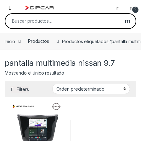
Skip to navigation
Skip to content
0
Buscar por:
Inicio
Productos
Productos etiquetados “pantalla multim
pantalla multimedia nissan 9.7
Mostrando el único resultado
Filters