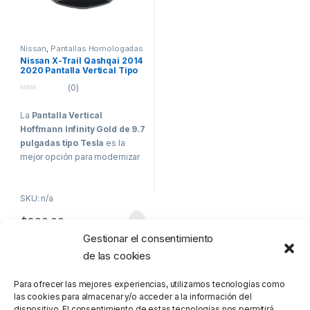
Nissan
,
Pantallas Homologadas
Vehículos Comerciales
Nissan X-Trail Qashqai 2014
2020 Pantalla Vertical Tipo
Tesla Hoffmann Infinity Gold
(0)
CarPlay Android Auto
0
o
La
Pantalla Vertical
u
t
Hoffmann Infinity Gold de 9.7
o
f
pulgadas tipo Tesla
es la
5
mejor opción para modernizar
tu
Nissan X-Trail o Qashqai
2014 – 2020
. Se trata de un
SKU: n/a
sistema multimedia premium
de entrada de gama que
$
800.00
combina diseño, potencia y
Gestionar el consentimiento
conectividad total.
de las cookies
Mostrando el único resultado
Conectividad
avanzada
Para ofrecer las mejores experiencias, utilizamos tecnologías como
las cookies para almacenar y/o acceder a la información del
Disfruta de
Apple CarPlay y
dispositivo. El consentimiento de estas tecnologías nos permitirá