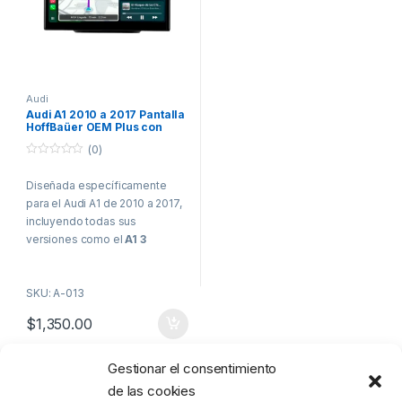
Audi
Audi A1 2010 a 2017 Pantalla
HoffBaüer OEM Plus con
Apple CarPlay y Android
(0)
Auto Hoffmann & Baüer
0
o
Diseñada específicamente
u
t
para el Audi A1 de 2010 a 2017,
o
f
incluyendo todas sus
5
versiones como el
A1 3
puertas, A1 Sportback, S1 y
S1 Sportback
, esta pantalla
SKU: A-013
HoffBaüer OEM Plus de 8.8” en
su modelo flotante lleva la
$
1,350.00
experiencia multimedia de tu
vehículo al siguiente nivel. Se
integra de manera elegante en
Gestionar el consentimiento
Mostrando el único resultado
el interior de tu Audi A1,
de las cookies
manteniendo la calidad de