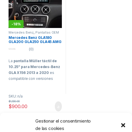
-
18%
Mercedes Benz
,
Pantallas OEM
Vehículos de Alta Gama
Mercedes Benz GLA180
GLA200 GLA250 GLA45 AMG
2013 2020 Pantalla Müller
(0)
Apple CarPlay Android Auto
0
o
La
pantalla Müller táctil de
u
t
10.25” para Mercedes-Benz
o
f
GLA X156 2013 a 2020
es
5
compatible con versiones
como
GLA 180, GLA 200, GLA
250 y GLA 45 AMG
. Encaja en
SKU: n/a
el
espacio original del
$
1,100.00
vehículo
, mantiene el
menú
$
900.00
de fábrica
y es compatible
con
sensores de
aparcamiento
y
cámara de
Gestionar el consentimiento
Mostrando el único resultado
reversa original
. Cuenta con
de las cookies
sistema operativo propio