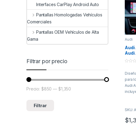
Interfaces CarPlay Android Auto
Pantallas Homologadas Vehículos
Comerciales
Pantallas OEM Vehículos de Alta
Gama
Audi
Audi
Audi
Pant
Filtrar por precio
OEM 
0
CarP
o
Diseñ
u
Hoff
t
para l
o
f
Audi A
Precio:
$850
—
$1,350
5
Precio mínimo
Precio máximo
incluy
versi
esta p
Filtrar
SKU: 
Plus d
empotr
$
1,
experi
otro n
maner