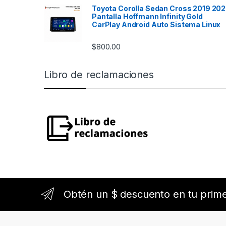
Ac
Re
Toyota Corolla Sedan Cross 2019 20
Ap
Ofr
Pantalla Hoffmann Infinity Gold
mús
y u
CarPlay Android Auto Sistema Linux
me
exc
seg
in
$
800.00
dis
per
Na
dis
Ti
Libro de reclamaciones
Mo
ins
que
act
man
al 
mej
que
con
de
sis
efi
Pr
Co
Nú
Es
ren
lla
flu
de 
apl
not
Me
Obtén un $ descuento en tu prim
las
Cap
per
man
car
apl
Carac
si