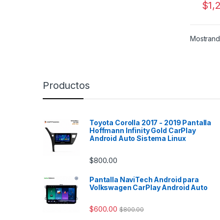
$
1,
flotan
dis
experi
Na
integr
Ti
modern
Mostrando
ins
vehícu
act
calida
al 
la sof
que
caract
de
Productos
Audi. 
efi
plug a
Co
es ráp
Es
necesi
lla
Toyota Corolla 2017 - 2019 Pantalla
electr
de 
Hoffmann Infinity Gold CarPlay
not
Android Auto Sistema Linux
¿Por 
las
CarPl
per
$
800.00
En un 
car
como e
Carac
Pantalla NaviTech Android para
con la
de la
Volkswagen CarPlay Android Auto
esenci
OEM P
Androi
$
600.00
$
800.00
Pan