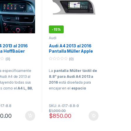
-
15%
Audi
4 2013 al 2016
Audi A4 2013 al 2016
la HoffBaüer
Pantalla Müller Apple
us con Apple
CarPlay y Android Auto
(0)
(0)
y y Android Auto
0
nn & Baüer
o
a específicamente
La
pantalla Müller táctil de
u
t
 Audi A4 de 2013 al
8.8” para Audi A4 2013 a
o
f
cluyendo todas sus
2016
está diseñada para
5
es como el
A4 L, B8
,
encajar en el
espacio
talla HoffBaüer OEM
original del vehículo
,
8.8” en su modelo
manteniendo el
menú de
017-8.8
SKU: A-017-8.8-9
o lleva tu
fábrica
, así como la
$
1,000.00
cia multimedia a
compatibilidad con
50.00
$
850.00
l. Se integra de
sensores de aparcamiento
elegante y moderna
y
cámara de reversa
erior de tu vehículo,
original
. Cuenta con