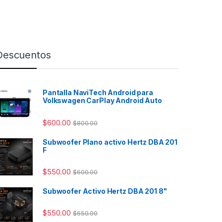
Descuentos
Pantalla NaviTech Android para
Volkswagen CarPlay Android Auto
$
600.00
$
800.00
Subwoofer Plano activo Hertz DBA 201
F
$
550.00
$
600.00
Subwoofer Activo Hertz DBA 201 8"
$
550.00
$
650.00