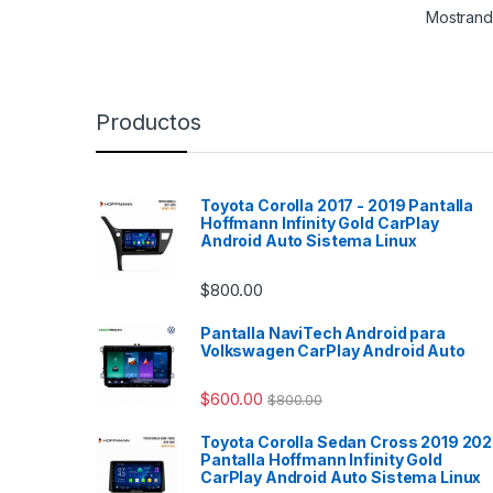
aire a
Mostrando
temper
y visu
modos
brinda
Productos
de co
cómod
Lo má
Toyota Corolla 2017 - 2019 Pantalla
conect
Hoffmann Infinity Gold CarPlay
Apple 
Android Auto Sistema Linux
permit
favori
$
800.00
llama
forma 
Pantalla NaviTech Android para
cables
Volkswagen CarPlay Android Auto
benefi
inalám
$
600.00
$
800.00
comod
acceso
Toyota Corolla Sedan Cross 2019 20
aplica
Pantalla Hoffmann Infinity Gold
seguri
CarPlay Android Auto Sistema Linux