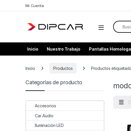
Skip to navigation
Skip to content
Mi Cuenta
Search f
Inicio
Nuestro Trabajo
Pantallas Homologa
Inicio
Productos
Productos etiquetad
Categorías de producto
modo
Accesorios
Car Audio
Iluminación LED