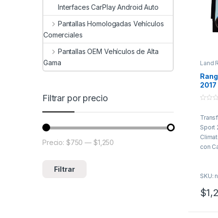
Interfaces CarPlay Android Auto
Pantallas Homologadas Vehículos
Comerciales
Pantallas OEM Vehículos de Alta
Gama
Land R
Rang
2017 
clima
Filtrar por precio
con 
0
o
Trans
u
t
Sport 
o
f
Climat
Precio:
$750
—
$1,250
5
Precio mínimo
Precio máximo
con Ca
se int
y sin 
Filtrar
SKU: n
adapta
panel 
$
1,
aspec
moder
sistem