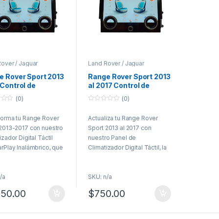
over / Jaguar
Land Rover / Jaguar
e Rover Sport 2013
Range Rover Sport 2013
Control de
al 2017 Control de
tización Digital
climatización Digital
(0)
(0)
CarPlay
0
o
forma tu Range Rover
Actualiza tu Range Rover
u
t
2013-2017 con nuestro
Sport 2013 al 2017 con
o
f
izador Digital Táctil
nuestro Panel de
5
rPlay Inalámbrico, que
Climatizador Digital Táctil, la
egra de forma sencilla
solución perfecta para
necesidad de
modernizar y potenciar el
/a
SKU: n/a
ciones, eliminando el
confort y la estética de tu
analógico y dándole un
vehículo. Este sistema
250.00
$
750.00
to mucho más
reemplaza de forma sencilla
no y elegante. Este
y sin necesidad de
a permite controlar el
adaptaciones el panel