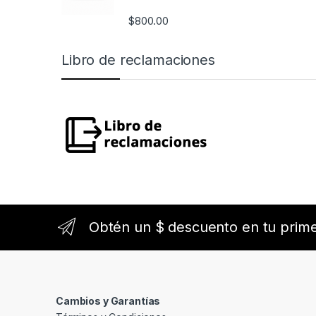
que p
vista 
$
800.00
tu sm
sencill
Libro de reclamaciones
Este s
pantall
conect
vehícu
seguir
excele
llama
config
las ll
Bluet
contro
Obtén un $ descuento en tu prim
pantal
ambie
funcio
Visíta
de Mer
Cambios y Garantías
actual