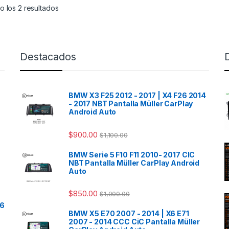
condicionado, la
analógico original, logrando
 los 2 resultados
atura de los asientos
un aspecto más moderno,
alizar los diferentes
elegante y tecnológico en el
 de manejo,
interior de tu SUV.
ndo una experiencia
Destacados
Con un control táctil intuitivo,
nducción mucho más
podrás gestionar de manera
a y tecnológica.
precisa y fácil la temperatura
s destacado es la
del aire acondicionado, la
BMW X3 F25 2012 - 2017 | X4 F26 2014
ividad inalámbrica
calefacción de los asientos y
- 2017 NBT Pantalla Müller CarPlay
CarPlay, que te
los diferentes modos de
Android Auto
e acceder a tus apps
manejo, brindando una
tas, navegación,
experiencia de conducción
$
900.00
$
1,100.00
das y mensajes de
mucho más cómoda y
fácil y segura, sin
personalizada. Su diseño
BMW Serie 5 F10 F11 2010- 2017 CIC
. Disfruta de todos los
minimalista y de alta calidad
NBT Pantalla Müller CarPlay Android
cios de la integración
se integra perfectamente
Auto
brica: mayor
con el acabado interior del
idad, menos cables,
vehículo, sin alterar la
$
850.00
$
1,000.00
 instantáneo a tus
estética original y
26
ciones y mayor
conservando toda su
BMW X5 E70 2007 - 2014 | X6 E71
dad en carretera, ya
funcionalidad.
2007 - 2014 CCC CiC Pantalla Müller