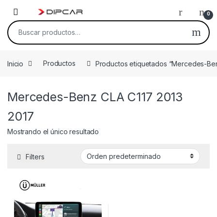
Skip to navigation
Skip to content
0
Buscar por:
Inicio
Productos
Productos etiquetados “Mercedes-Ben
Mercedes-Benz CLA C117 2013
2017
Mostrando el único resultado
Filters