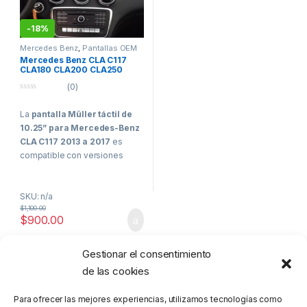
-
18%
Mercedes Benz
,
Pantallas OEM
Vehículos de Alta Gama
Mercedes Benz CLA C117
CLA180 CLA200 CLA250
CLA45 Pantalla Müller Apple
(0)
CarPlay Android
0
o
La
pantalla Müller táctil de
u
t
10.25” para Mercedes-Benz
o
f
CLA C117 2013 a 2017
es
5
compatible con versiones
como
CLA 180, CLA 200, CLA
250 y CLA 45 AMG
. Encaja en
SKU: n/a
el
espacio original del
$
1,100.00
vehículo
, mantiene el
menú
$
900.00
de fábrica
y es compatible
con
sensores de
aparcamiento
y
cámara de
Gestionar el consentimiento
Mostrando el único resultado
reversa original
. Cuenta con
de las cookies
sistema operativo propio
basado en Linux
y
licencia
Para ofrecer las mejores experiencias, utilizamos tecnologías como
oficial para Apple CarPlay y