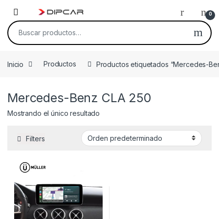
Skip to navigation
Skip to content
0
Buscar por:
Inicio
Productos
Productos etiquetados “Mercedes-Be
Mercedes-Benz CLA 250
Mostrando el único resultado
Filters