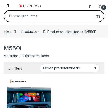
Skip to navigation
Skip to content
0
Buscar por:
Inicio
Productos
Productos etiquetados “M550i”
M550i
Mostrando el único resultado
Filters