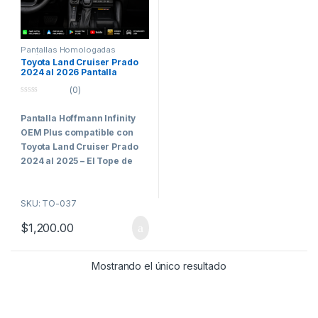
Pantallas Homologadas
Vehículos Comerciales
,
Toyota
Toyota Land Cruiser Prado
2024 al 2026 Pantalla
Hoffmann Infinity OEM Plus
(0)
Carplay & Android Auto
0
o
Pantalla Hoffmann Infinity
u
t
OEM Plus compatible con
o
f
Toyota Land Cruiser Prado
5
2024 al 2025 – El Tope de
Gama para los Clientes Más
Exigentes
SKU: TO-037
Hoffmann Infinity Plus
$
1,200.00
representa el máximo nivel de
tecnología, integración y
rendimiento disponible
Mostrando el único resultado
actualmente dentro de la línea
Hoffmann.
Diseñada específicamente