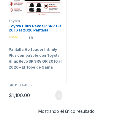
Toyota
Toyota Hilux Revo SR SRV GR
2016 al 2026 Pantalla
Hoffbaüer Infinity Plus
(1)
CarPlay & Android Auto
Valorado con
5.00
de 5
Pantalla Hoffbaüer Infinity
Plus compatible con Toyota
Hilux Revo SR SRV GR 2016 al
2026 –
El Tope de Gama
para los Clientes Más
Exigentes
SKU: TO-005
La
Hoffbaüer Infinity Plus de
$
1,100.00
10 pulgadas
representa el
nivel más alto de tecnología,
rendimiento e integración
Mostrando el único resultado
dentro de la línea Hoffbaüer.
Desarrollada específicamente
para vehículos que requieren