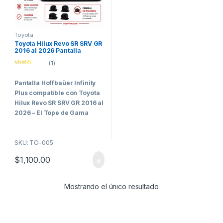
Toyota
Toyota Hilux Revo SR SRV GR
2016 al 2026 Pantalla
Hoffbaüer Infinity Plus
(1)
CarPlay & Android Auto
Valorado con
5.00
de 5
Pantalla Hoffbaüer Infinity
Plus compatible con Toyota
Hilux Revo SR SRV GR 2016 al
2026 –
El Tope de Gama
para los Clientes Más
Exigentes
SKU: TO-005
La
Hoffbaüer Infinity Plus de
$
1,100.00
10 pulgadas
representa el
nivel más alto de tecnología,
rendimiento e integración
Mostrando el único resultado
dentro de la línea Hoffbaüer.
Desarrollada específicamente
para vehículos que requieren