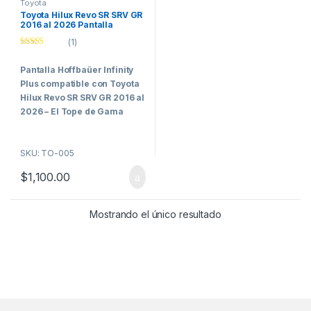
Toyota
Toyota Hilux Revo SR SRV GR
2016 al 2026 Pantalla
Hoffbaüer Infinity Plus
(1)
CarPlay & Android Auto
Valorado con
5.00
de 5
Pantalla Hoffbaüer Infinity
Plus compatible con Toyota
Hilux Revo SR SRV GR 2016 al
2026 –
El Tope de Gama
para los Clientes Más
Exigentes
SKU: TO-005
La
Hoffbaüer Infinity Plus de
$
1,100.00
10 pulgadas
representa el
nivel más alto de tecnología,
rendimiento e integración
Mostrando el único resultado
dentro de la línea Hoffbaüer.
Desarrollada específicamente
para vehículos que requieren
una integración avanzada con
los sistemas electrónicos
originales, esta pantalla