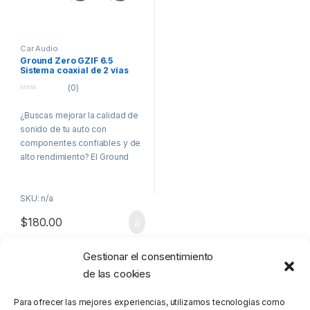
Car Audio
Ground Zero GZIF 6.5
Sistema coaxial de 2 vías
(0)
0
o
¿Buscas mejorar la calidad de
u
t
sonido de tu auto con
o
f
componentes confiables y de
5
alto rendimiento? El Ground
Zero GZIF 6.5 es la opción
perfecta. Con conos de 165
SKU: n/a
mm (6.50 pulgadas) y
tecnología avanzada, este
$
180.00
sistema coaxial entrega un
sonido potente, claro y
equilibrado en cada rincón de
Gestionar el consentimiento
Mostrando el único resultado
tu vehículo.
de las cookies
Equipado con un tweeter de
Para ofrecer las mejores experiencias, utilizamos tecnologías como
Mylar de 13 mm, ofrece una