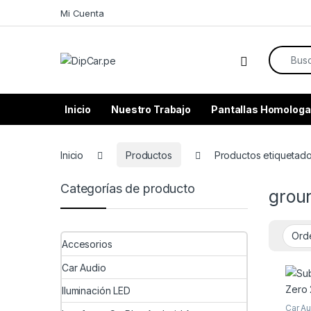
Skip to navigation
Skip to content
Mi Cuenta
Search f
Inicio
Nuestro Trabajo
Pantallas Homologa
Inicio
Productos
Productos etiquetad
Categorías de producto
grou
Accesorios
Car Audio
Iluminación LED
Car A