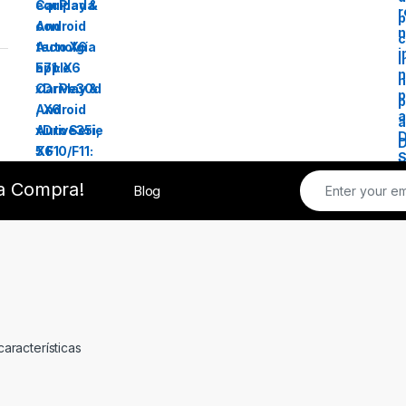
ra Compra!
Blog
características