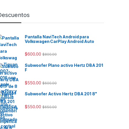
Descuentos
Pantalla NaviTech Android para
Volkswagen CarPlay Android Auto
$
600.00
$
800.00
Subwoofer Plano activo Hertz DBA 201
F
$
550.00
$
600.00
Subwoofer Activo Hertz DBA 201 8"
$
550.00
$
650.00