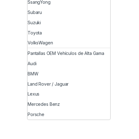
SsangYong
y/o d
Subaru
Inform
servic
Suzuki
Toyota
*El pa
sin in
VolksWagen
precio
con de
Pantallas OEM Vehículos de Alta Gama
descu
Audi
con cu
crédit
BMW
las cu
Land Rover / Jaguar
Lexus
Mercedes Benz
Porsche