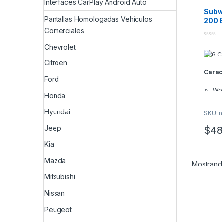
Interfaces CarPlay Android Auto
Subw
Pantallas Homologadas Vehículos
200 
Comerciales
0
Chevrolet
o
u
t
Citroen
o
Carac
f
5
Ford
Wo
Honda
Di
Ma
Hyundai
SKU: n
(RM
Jeep
$
48
vat
Im
Kia
Efi
Res
Mazda
Mostrando
35 
Mitsubishi
Bob
2″
Nissan
Ma
Peugeot
Mo
Infor