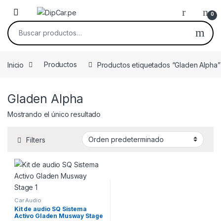
Skip to navigation
Skip to content
0
Buscar por:
Inicio
Productos
Productos etiquetados “Gladen Alpha”
Gladen Alpha
Mostrando el único resultado
Filters
Car Audio
Kit de audio SQ Sistema
Activo Gladen Musway Stage