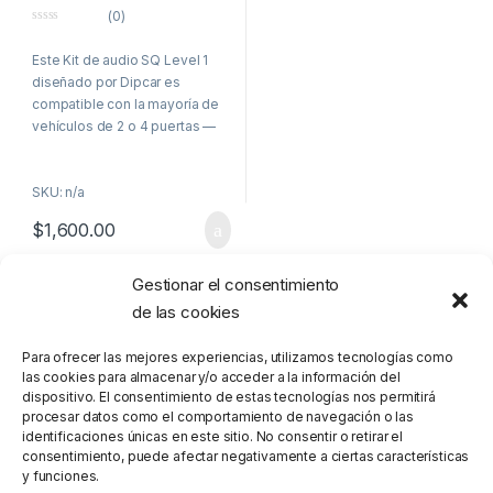
1
(0)
0
o
Este Kit de audio SQ Level 1
u
t
diseñado por Dipcar es
o
f
compatible con la mayoría de
5
vehículos de 2 o 4 puertas —
sedanes, SUV, hatchbacks y
pick-ups— que cuenten con
SKU: n/a
reproductores con salida RCA
o señal de parlantes. Diseñado
$
1,600.00
para una integración perfecta,
te permite conectar y potenciar
tanto el sistema original como
Gestionar el consentimiento
Mostrando el único resultado
el aftermarket sin perder
de las cookies
funciones ni controles OEM,
brindando una experiencia de
Para ofrecer las mejores experiencias, utilizamos tecnologías como
sonido de altas prestaciones y
las cookies para almacenar y/o acceder a la información del
fidelidad.
dispositivo. El consentimiento de estas tecnologías nos permitirá
procesar datos como el comportamiento de navegación o las
Ventajas de un sistema
identificaciones únicas en este sitio. No consentir o retirar el
activo:
consentimiento, puede afectar negativamente a ciertas características
A diferencia de un sistema
y funciones.