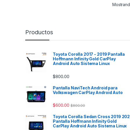
de ma
Mostrando
modern
vehíc
las fu
mejora
Productos
multim
plug a
signif
sencil
Toyota Corolla 2017 - 2019 Pantalla
modifi
Hoffmann Infinity Gold CarPlay
autom
Android Auto Sistema Linux
los si
$
800.00
Me
Be
Pantalla NaviTech Android para
Volkswagen CarPlay Android Auto
(W
20
$
600.00
$
800.00
A 1
Toyota Corolla Sedan Cross 2019 20
A 2
Pantalla Hoffmann Infinity Gold
Me
CarPlay Android Auto Sistema Linux