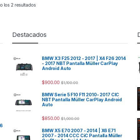
nera elegante y
350, C 63 AMG, C 200 CDI,
 los 2 resultados
a en el interior de tu
C 220 CDI, C 250 CDI, C
ulo, manteniendo todas
300 CDI y C 350 CDI
.
nciones originales y
Manteniendo la estética y la
ndo la experiencia
funcionalidad original del
Destacados
edia. La instalación es
vehículo, mejora la
nd play, lo que
experiencia multimedia sin
ica que es rápida y
alterar la apariencia interior
la, sin necesidad de
del Mercedes-Benz. La
BMW X3 F25 2012 - 2017 | X4 F26 2014
car la electrónica del
instalación es plug and play,
- 2017 NBT Pantalla Müller CarPlay
óvil. Compatible con
lo que significa que es
Android Auto
guientes modelos:
rápida y sencilla, sin
necesidad de modificar la
$
900.00
$
1,100.00
rcedes-
electrónica del automóvil.
nz Clase A
BMW Serie 5 F10 F11 2010- 2017 CIC
¿Por qué necesitas Apple
NBT Pantalla Müller CarPlay Android
176) 2013-
CarPlay y Android Auto?
Auto
En un vehículo tan
18:
sofisticado como el
$
850.00
$
1,000.00
Mercedes-Benz Clase C,
60, A 180, A 200, A 220,
26
contar con la última
50, A 45 AMG
BMW X5 E70 2007 - 2014 | X6 E71
tecnología es esencial.
rcedes-
2007 - 2014 CCC CiC Pantalla Müller