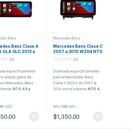
des Benz
Mercedes Benz
edes Benz Clase A
Mercedes Benz Clase C
A GLA GLC 2013 a
2007 a 2010 W204 NTG
 NTG 4.5 5
4 Pantalla multimedia
(0)
(0)
alla multimedia
HoffBaüer OEM Plus
0
Baüer OEM Plus
Apple CarPlay Android
o
ada específicamente
Diseñada específicamente
u
e CarPlay Android
Auto Hoffmann & Baüer
t
una amplia gama de
para el Mercedes-Benz
 Hoffmann & Baüer
o
f
os Mercedes-Benz
Clase C W204 de 2007 al
5
istemas
NTG 4.5 y
201o con el sistema
NTG 4
,
5
, esta pantalla
esta pantalla HoffBäuer OEM
aüer OEM Plus de
Plus de 10.25” flotante se
MB-002
SKU: MB-001
 flotante es compatible
integra de manera elegante y
s siguientes clases:
moderna en el interior de tu
350.00
$
1,350.00
 A W176, Clase C
vehículo. Incluye todos los
 CLA C117, GLA X156,
modelos como el
C 180, C
 X253/C253
. Se integra
200, C 220, C 250, C 300, C