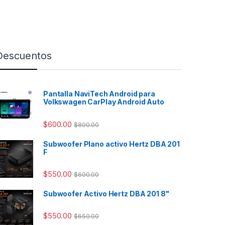
Descuentos
Pantalla NaviTech Android para
Volkswagen CarPlay Android Auto
$
600.00
$
800.00
Subwoofer Plano activo Hertz DBA 201
F
$
550.00
$
600.00
Subwoofer Activo Hertz DBA 201 8"
$
550.00
$
650.00