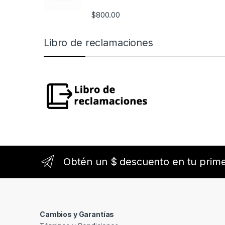
Be
$
800.00
(W
20
Libro de reclamaciones
C 1
250
40
AM
Me
Be
(C1
20
CLA
Obtén un $ descuento en tu prim
220
AM
Me
Be
Cambios y Garantías
(X