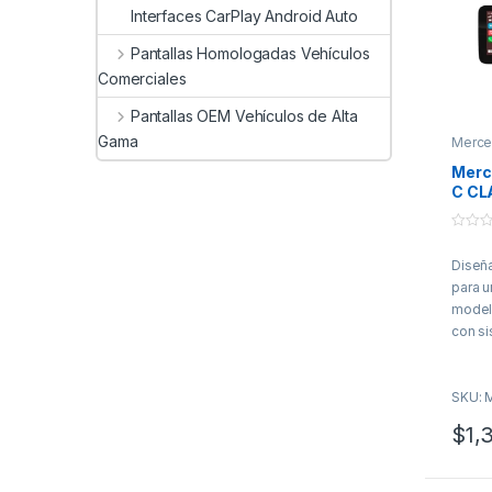
Interfaces CarPlay Android Auto
Pantallas Homologadas Vehículos
Comerciales
Pantallas OEM Vehículos de Alta
Gama
Merce
Merc
C CL
2020
Pant
0
Hoff
o
Diseñ
u
Appl
t
para 
Auto
o
f
model
5
con s
NTG 
HoffB
SKU: 
10.25”
con la
$
1,
Clase
W205,
y GLC