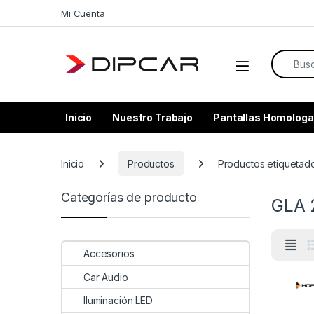
Skip to navigation
Skip to content
Mi Cuenta
Search f
Inicio
Nuestro Trabajo
Pantallas Homologa
Inicio
Productos
Productos etiquetad
Categorías de producto
GLA 
Accesorios
Car Audio
Iluminación LED