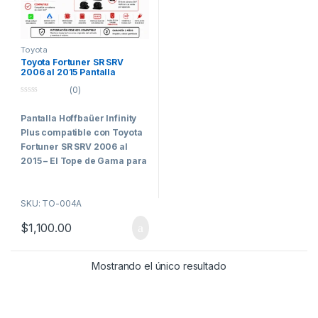
Toyota
Toyota Fortuner SR SRV
2006 al 2015 Pantalla
Hoffbaüer Infinity Plus
(0)
CarPlay & Android Auto
0
o
Pantalla Hoffbaüer Infinity
u
t
Plus compatible con
Toyota
o
f
Fortuner SR SRV 2006 al
5
2015
– El Tope de Gama para
los Clientes Más Exigentes
Hoffbaüer Infinity
SKU: TO-004A
Plus
representa el máximo
$
1,100.00
nivel de tecnología, integración
y rendimiento disponible
actualmente dentro de la línea
Mostrando el único resultado
Hoffmann.
Diseñada específicamente
para vehículos que requieren