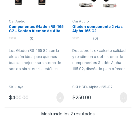
Car Audio
Car Audio
Componentes Gladen RS-165
Gladen componente 2 vías
G2 – Sonido Alemán de Alta
Alpha 165 G2
Fidelidad
(0)
(0)
0
0
o
o
Los Gladen RS-165 G2 son la
Descubre la excelente calidad
u
u
t
t
elección ideal para quienes
y rendimiento del sistema de
o
o
f
f
buscan mejorar su sistema de
componentes Gladén Alpha
5
5
sonido sin alterar la estética
165 G2, diseñado para ofrecer
original del vehículo. Con
un sonido preciso, potente y
tecnología alemana y una
nítido en tu vehículo. Este kit
SKU: n/a
SKU: GD-Alpha-165-G2
construcción robusta, ofrecen
de 2 vías combina un woofer
una reproducción sonora clara,
de alta sensibilidad y un
$
400.00
$
250.00
precisa y potente tanto en
tweeter modular para una
agudos como en graves.
experiencia auditiva superior,
ideal para quienes buscan una
Mostrando los 2 resultados
Diseñados para trabajar con
reproducción sonora fiel y
amplificadores de alta calidad,
detallada.
estos componentes ofrecen
eficiencia, respuesta
Ficha técnica: