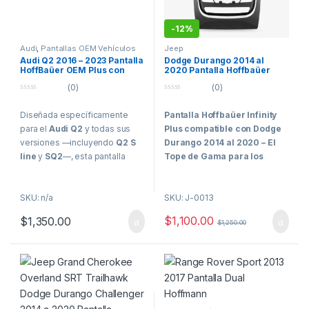
-
12%
Audi
,
Pantallas OEM Vehículos
Jeep
de Alta Gama
Audi Q2 2016 – 2023 Pantalla
Dodge Durango 2014 al
HoffBaüer OEM Plus con
2020 Pantalla Hoffbaüer
Apple CarPlay y Android
Infinity Plus CarPlay &
(0)
(0)
Auto Hoffmann & Baüer
Android Auto
0
0
o
o
Diseñada específicamente
Pantalla Hoffbaüer Infinity
u
u
t
t
para el
Audi Q2
y todas sus
Plus compatible con Dodge
o
o
f
f
versiones —incluyendo
Q2 S
Durango 2014 al 2020 – El
5
5
line
y
SQ2
—, esta pantalla
Tope de Gama para los
HoffBaüer OEM Plus de 8.8”
Clientes Más Exigentes
en formato flotante eleva
Hoffbaüer Infinity
SKU: n/a
SKU: J-0013
completamente la experiencia
Plus
representa el máximo
multimedia sin alterar el diseño
$
1,100.00
$
1,350.00
nivel de tecnología, integración
$
1,250.00
original del vehículo.
y rendimiento disponible
Su estética se integra
actualmente dentro de la línea
perfectamente con el tablero,
Hoffmann.
manteniendo la calidad de
Diseñada específicamente
sonido de fábrica y ofreciendo
para vehículos que requieren
una interfaz moderna, fluida y