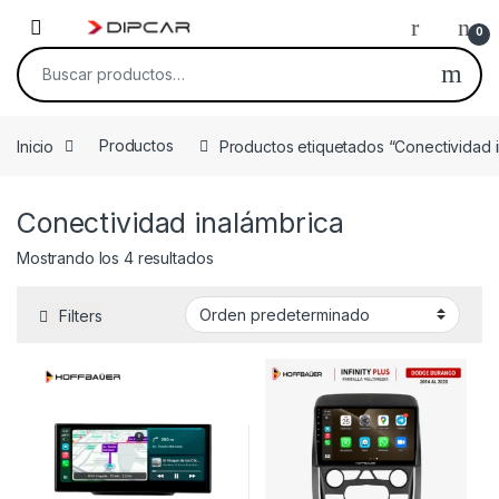
Skip to navigation
Skip to content
0
Buscar por:
Inicio
Productos
Productos etiquetados “Conectividad 
Conectividad inalámbrica
Mostrando los 4 resultados
Filters