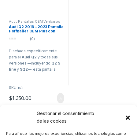
Audi
,
Pantallas OEM Vehículos
de Alta Gama
Audi Q2 2016 – 2023 Pantalla
HoffBaüer OEM Plus con
Apple CarPlay y Android
(0)
Auto Hoffmann & Baüer
0
o
Diseñada específicamente
u
t
para el
Audi Q2
y todas sus
o
f
versiones —incluyendo
Q2 S
5
line
y
SQ2
—, esta pantalla
HoffBaüer OEM Plus de 8.8”
en formato flotante eleva
SKU: n/a
completamente la experiencia
multimedia sin alterar el diseño
$
1,350.00
original del vehículo.
Su estética se integra
Gestionar el consentimiento
Mostrando el único resultado
perfectamente con el tablero,
de las cookies
manteniendo la calidad de
sonido de fábrica y ofreciendo
Para ofrecer las mejores experiencias, utilizamos tecnologías como
una interfaz moderna, fluida y