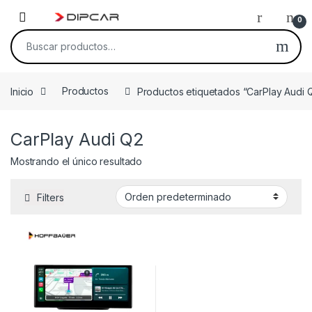
Skip to navigation
Skip to content
0
Buscar por:
Inicio
Productos
Productos etiquetados “CarPlay Audi 
CarPlay Audi Q2
Mostrando el único resultado
Filters