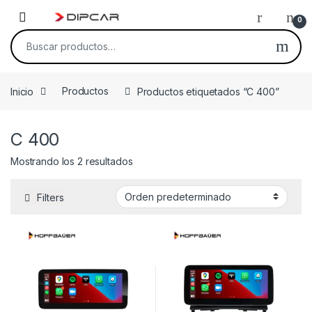
Skip to navigation
Skip to content
0
Buscar por:
Inicio
Productos
Productos etiquetados “C 400”
C 400
Mostrando los 2 resultados
Filters