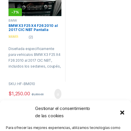
-
7%
BMW
BMW X3 F25 X4 F26 2010 al
2017 CIC NBT Pantalla
HoffBaüer OEM Plus con
(2)
Apple CarPlay y Android
Auto Hoffmann & Baüer
Valorado con
5.00
de 5
Diseñada específicamente
para vehículos BMW X3 F25 X4
F26 2010 al 2017 CIC NBT,
incluidos los sedanes, coupés,
convertibles y los modelos M
Performance. Esta avanzada
SKU: HF-BM010
pantalla QLED de 10.33” de alta
resolución se integra de
$
1,250.00
$
1,350.00
manera elegante y moderna en
el interior de tu vehículo,
manteniendo la calidad de
Gestionar el consentimiento
Mostrando el único resultado
sonido original que siempre
de las cookies
has disfrutado. Gracias a su
conexión plug and play, la
Para ofrecer las mejores experiencias, utilizamos tecnologías como
instalación es rápida y sencilla,