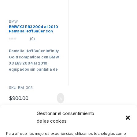
BMW
BMW X3 E83 2004 al 2010
Pantalla HoffBaüer con
Apple CarPlay y Android
(0)
Auto Hoffmann & Baüer
0
o
Pantalla HoffBaüer Infinity
u
t
Gold compatible con BMW
o
f
X3 E83 2004 al 2010
5
equipados sin pantalla de
fabrica- Máxima tecnología
La HoffBaüer Infinity Gold es la
SKU: BM-005
elección perfecta para quienes
$
900.00
buscan tecnología avanzada
en su vehículo. Con un
equilibrio ideal entre
Gestionar el consentimiento
Mostrando el único resultado
calidad
y
prestaciones
, esta
de las cookies
pantalla se posiciona como
una de las mejores del
Para ofrecer las mejores experiencias, utilizamos tecnologías como
mercado. Equipada con
Apple