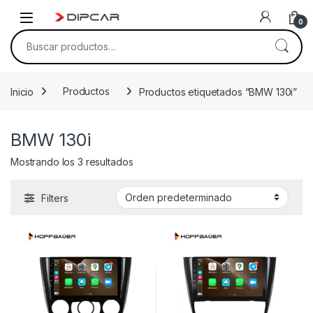
Skip to navigation
Skip to content
0
Buscar por:
Inicio
Productos
Productos etiquetados “BMW 130i”
BMW 130i
Mostrando los 3 resultados
Filters