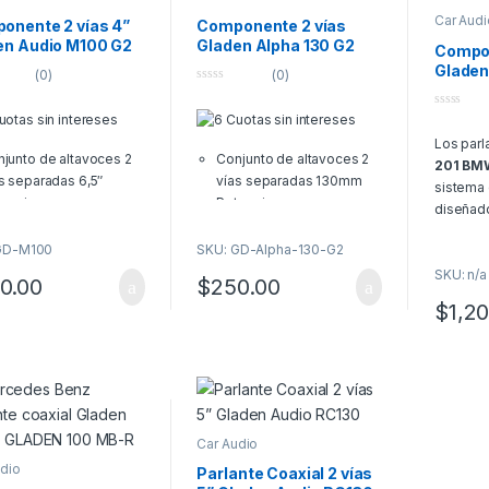
Car Audi
onente 2 vías 4”
Componente 2 vías
en Audio M100 G2
Gladen Alpha 130 G2
Compon
Gladen
(0)
(0)
Mini
0
o
0
u
o
t
Los parl
u
o
t
junto de altavoces 2
Conjunto de altavoces 2
f
201 B
o
5
s separadas 6,5″
vías separadas 130mm
f
sistema 
5
encia:
Potencia:
diseñad
5Wmax/85Wrms.
95Wmax/65Wrms.
para veh
maño del woofer:
Tamaño del woofer:
GD-M100
SKU: GD-Alpha-130-G2
Este sis
mm. (6,5″)
130mm.
SKU: n/a
una expe
0.00
$
250.00
edancia: 3 Ohmios.
Impedancia: 3 Ohmios.
envolven
$
1,2
mación para cambios
Información para cambios
potentes
evoluciones
y/o devoluciones
y agudos
alterar l
ación para la garantía y
Información para la garantía y
vehículo
io técnico
servicio técnico
Cara
go de hasta 06 cuotas
*El pago de hasta 06 cuotas
Car Audio
s pr
tereses solo aplica al
sin intereses solo aplica al
udio
Parlante Coaxial 2 vías
 original y no al precio
precio original y no al precio