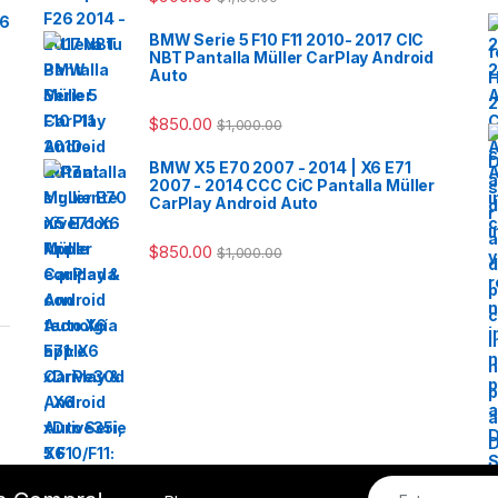
*El pago
26
BMW Serie 5 F10 F11 2010- 2017 CIC
sin inter
NBT Pantalla Müller CarPlay Android
precio or
Auto
con desc
descuen
$
850.00
$
1,000.00
con cual
crédito 
BMW X5 E70 2007 - 2014 | X6 E71
las cuota
2007 - 2014 CCC CiC Pantalla Müller
CarPlay Android Auto
$
850.00
$
1,000.00