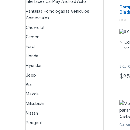
Interfaces CarPlay Android Auto
Comp
Pantallas Homologadas Vehículos
Glad
Comerciales
0
Chevrolet
o
u
t
Citroen
o
Con
f
5
Ford
vía
Pot
Honda
12
Hyundai
Ta
SKU: 
165
Jeep
$
25
Imp
Infor
Kia
y/o d
Mazda
Inform
Mitsubishi
servic
Nissan
*El pa
sin in
Peugeot
Car A
precio