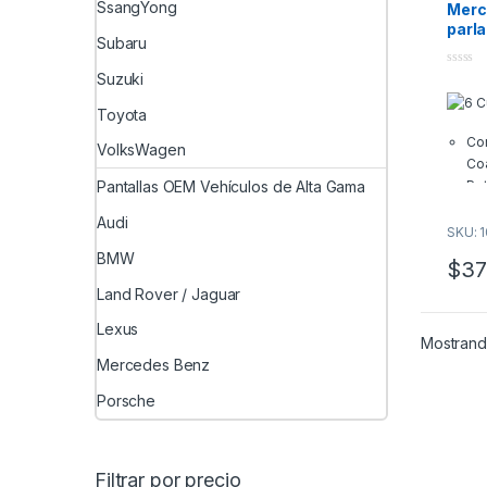
SsangYong
Merc
con de
parla
descu
Subaru
Audi
con cu
R
crédit
0
Suzuki
o
las cu
u
Toyota
t
o
Con
f
VolksWagen
5
Coa
Po
Pantallas OEM Vehículos de Alta Gama
Ta
Audi
10
SKU: 
Imp
BMW
$
37
Infor
Land Rover / Jaguar
y/o d
Lexus
Inform
Mostrand
servic
Mercedes Benz
*El pa
Porsche
sin in
precio
con de
Filtrar por precio
descu