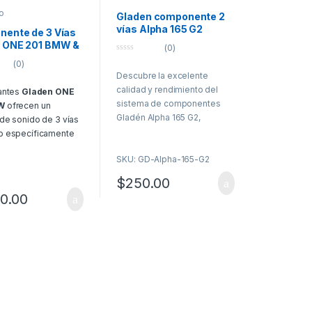
o
Gladen componente 2
vías Alpha 165 G2
ente de 3 Vías
 ONE 201 BMW &
(0)
0
(0)
o
Descubre la excelente
u
t
calidad y rendimiento del
antes
Gladen ONE
o
f
sistema de componentes
MW
ofrecen un
5
Gladén Alpha 165 G2,
de sonido de 3 vías
diseñado para ofrecer un
o específicamente
sonido preciso, potente y
ículos BMW y MINI.
SKU: GD-Alpha-165-G2
nítido en tu vehículo. Este kit
tema proporciona
de 2 vías combina un woofer
riencia auditiva
$
250.00
de alta sensibilidad y un
te, con graves
00.00
tweeter modular para una
, medios detallados
experiencia auditiva superior,
 cristalinos, todo sin
ideal para quienes buscan
a estética original del
una reproducción sonora fiel
.
y detallada.
cterística
Ficha técnica:
incipales:
Woofer (ALPHA 165 G2):