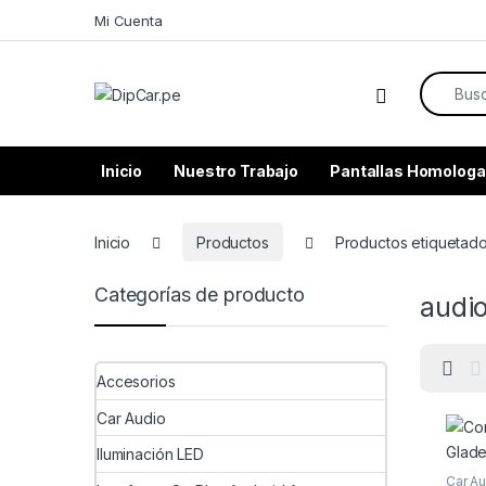
Skip to navigation
Skip to content
Mi Cuenta
Search f
Inicio
Nuestro Trabajo
Pantallas Homologa
Inicio
Productos
Productos etiquetado
Categorías de producto
audi
Accesorios
Car Audio
Iluminación LED
Car A