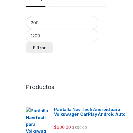
con cu
crédit
las cu
Precio mínimo
Precio máximo
Filtrar
Productos
Pantalla NaviTech Android para
Volkswagen CarPlay Android Auto
$
600.00
$
800.00