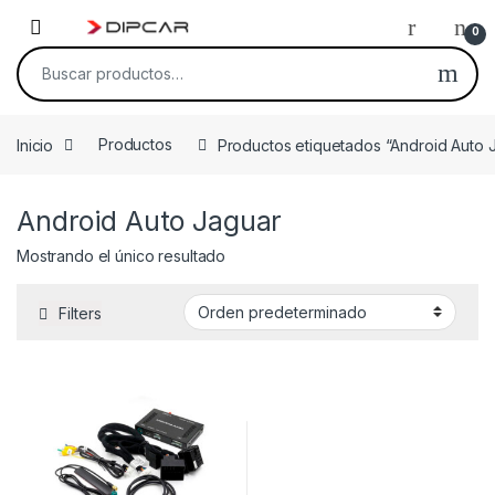
Skip to navigation
Skip to content
0
Buscar por:
Inicio
Productos
Productos etiquetados “Android Auto 
Android Auto Jaguar
Mostrando el único resultado
Filters