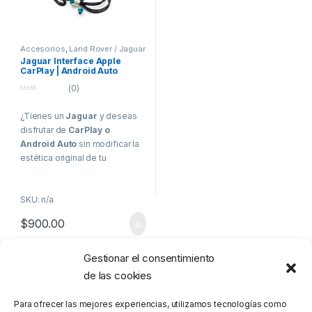
Accesorios
,
Land Rover / Jaguar
Jaguar Interface Apple
CarPlay | Android Auto
(0)
0
o
¿Tienes un
Jaguar
y deseas
u
t
disfrutar de
CarPlay o
o
f
Android Auto
sin modificar la
5
estética original de tu
vehículo?
Con nuestra
interfaz
SKU: n/a
premium de integración
,
puedes mantener tu pantalla
$
900.00
original y añadir todas las
funciones modernas de
conectividad que
Gestionar el consentimiento
Mostrando el único resultado
transformarán tu experiencia al
de las cookies
volante.
Para ofrecer las mejores experiencias, utilizamos tecnologías como