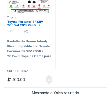
Toyota
Toyota Fortuner SR SRV
2006 al 2015 Pantalla
Hoffbaüer Infinity Plus
(0)
CarPlay & Android Auto
0
o
Pantalla Hoffbaüer Infinity
u
t
Plus compatible con
Toyota
o
f
Fortuner SR SRV 2006 al
5
2015
– El Tope de Gama para
los Clientes Más Exigentes
Hoffbaüer Infinity
SKU: TO-004A
Plus
representa el máximo
$
1,100.00
nivel de tecnología, integración
y rendimiento disponible
actualmente dentro de la línea
Mostrando el único resultado
Hoffmann.
Diseñada específicamente
para vehículos que requieren