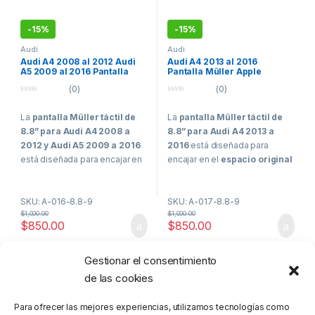
-
15%
-
15%
Audi
Audi
Audi A4 2008 al 2012 Audi
Audi A4 2013 al 2016
A5 2009 al 2016 Pantalla
Pantalla Müller Apple
Müller con Apple CarPlay y
CarPlay y Android Auto
(0)
(0)
Android Auto
0
0
o
o
La
pantalla Müller táctil de
La
pantalla Müller táctil de
u
u
t
t
8.8” para Audi A4 2008 a
8.8” para Audi A4 2013 a
o
o
f
f
2012 y Audi A5 2009 a 2016
2016
está diseñada para
5
5
está diseñada para encajar en
encajar en el
espacio original
el
espacio original del
del vehículo
, manteniendo el
vehículo
, manteniendo el
menú de fábrica
, así como la
SKU: A-016-8.8-9
SKU: A-017-8.8-9
menú de fábrica
, así como la
compatibilidad con
sensores
$
1,000.00
$
1,000.00
compatibilidad con
sensores
de aparcamiento
y
cámara
$
850.00
$
850.00
de aparcamiento
y
cámara
de reversa original
. Cuenta
de reversa original
. Cuenta
con
sistema operativo propio
con
sistema operativo propio
basado en Linux
y
licencia
Gestionar el consentimiento
Mostrando los 2 resultados
basado en Linux
y
licencia
oficial para Apple CarPlay y
de las cookies
oficial para Apple CarPlay y
Android Auto
, ofreciendo una
Android Auto
, ofreciendo una
integración moderna, estable y
Para ofrecer las mejores experiencias, utilizamos tecnologías como
integración moderna, estable y
con estética OEM. Si tu