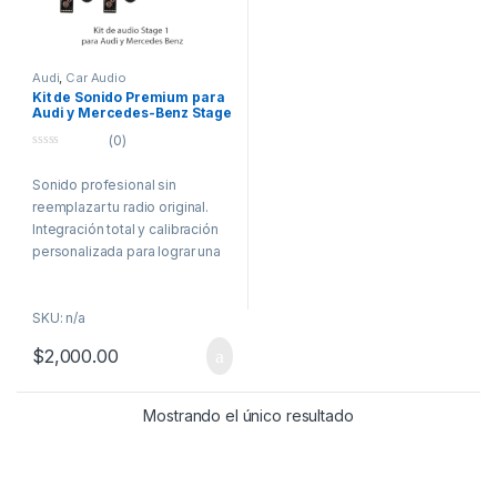
Audi
,
Car Audio
Kit de Sonido Premium para
Audi y Mercedes-Benz Stage
1
(0)
0
o
Sonido profesional sin
u
t
reemplazar tu radio original.
o
f
Integración total y calibración
5
personalizada para lograr una
experiencia auditiva de alto
nivel.
SKU: n/a
🔊 ¿Qué incluye
$
2,000.00
el kit?
🔸 Amplificador
Mostrando el único resultado
DSP Musway D8
DSP de 8 canales con etapas
amplificadas. Procesa la señal