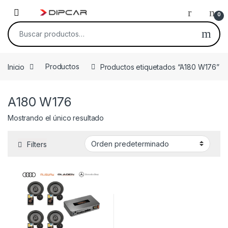
Skip to navigation
Skip to content
0
Buscar por:
Inicio
Productos
Productos etiquetados “A180 W176”
A180 W176
Mostrando el único resultado
Filters