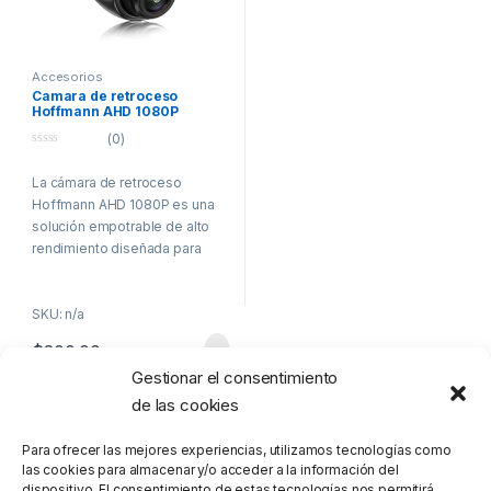
Accesorios
Camara de retroceso
Hoffmann AHD 1080P
empotrable
(0)
0
o
La cámara de retroceso
u
t
Hoffmann AHD 1080P es una
o
f
solución empotrable de alto
5
rendimiento diseñada para
ofrecer una vista clara y amplia,
manteniendo una estética que
SKU: n/a
combina perfectamente con el
diseño original de tu vehículo.
$
200.00
Con una resolución HD de
Gestionar el consentimiento
1080P, esta cámara
proporciona una imagen nítida
de las cookies
Mostrando el único resultado
y detallada para mayor
seguridad y facilidad al
Para ofrecer las mejores experiencias, utilizamos tecnologías como
estacionar.
las cookies para almacenar y/o acceder a la información del
dispositivo. El consentimiento de estas tecnologías nos permitirá