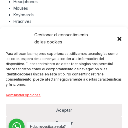
Headphones
Mouses
Keyboards
Hradrives
Gestionar el consentimiento
Navegación de entradas
←
Computers & Accessories
Mobiles & Tablets Megamenu
de las cookies
Megamenu Item – Header 2
Item – Header 2
→
Para ofrecer las mejores experiencias, utilizamos tecnologías como
las cookies para almacenar y/o acceder a la información del
dispositivo. El consentimiento de estas tecnologías nos permitirá
procesar datos como el comportamiento de navegación o las
identificaciones únicas en este sitio. No consentir o retirar el
consentimiento, puede afectar negativamente a ciertas características
y funciones.
Administrar opciones
Aceptar
Denegar
Hola,
necesitas ayuda?